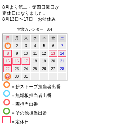
8月より第二・第四日曜日が
定休日になりました。
8月13日〜17日 お盆休み
営業カレンダー 8月
日
月
火
水
木
金
土
1
2
3
4
5
6
7
8
9
10
11
12
13
14
15
16
17
18
19
20
21
22
23
24
25
26
27
28
29
30
31
＝薪ストーブ担当者出番
＝無垢板担当者出番
＝両担当出番
＝その他担当出番
＝定休日